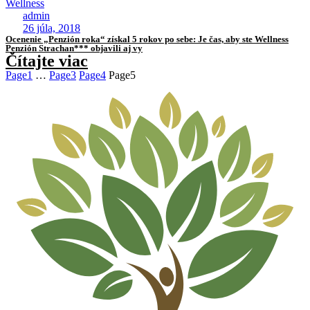
Wellness
admin
26 júla, 2018
Ocenenie „Penzión roka“ získal 5 rokov po sebe: Je čas, aby ste Wellness
Penzión Strachan*** objavili aj vy
Čítajte viac
Page
1
…
Page
3
Page
4
Page
5