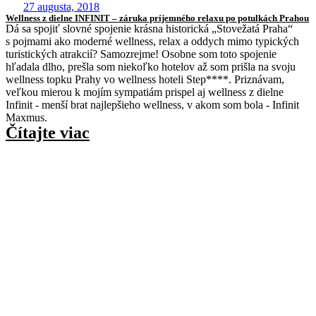
27 augusta, 2018
Wellness z dielne INFINIT – záruka príjemného relaxu po potulkách Prahou
Dá sa spojiť slovné spojenie krásna historická „Stovežatá Praha“
s pojmami ako moderné wellness, relax a oddych mimo typických
turistických atrakcií? Samozrejme! Osobne som toto spojenie
hľadala dlho, prešla som niekoľko hotelov až som prišla na svoju
wellness topku Prahy vo wellness hoteli Step****. Priznávam,
veľkou mierou k mojím sympatiám prispel aj wellness z dielne
Infinit - menší brat najlepšieho wellness, v akom som bola - Infinit
Maxmus.
Čítajte viac