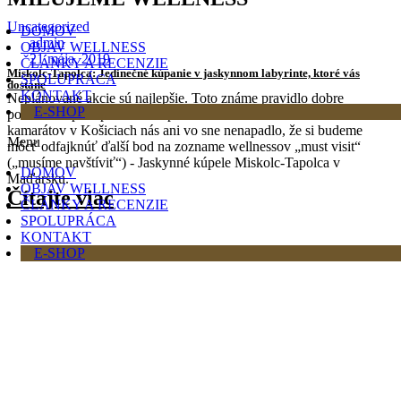
Uncategorized
DOMOV
admin
OBJAV WELLNESS
21 mája, 2019
ČLÁNKY A RECENZIE
Miskolc-Tapolca: Jedinečné kúpanie v jaskynnom labyrinte, ktoré vás
SPOLUPRÁCA
dostane
KONTAKT
Neplánované akcie sú najlepšie. Toto známe pravidlo dobre
E-SHOP
poznáme a pred pracovno – priateľskou návštevou našich
kamarátov v Košiciach nás ani vo sne nenapadlo, že si budeme
Menu
môcť odfajknúť ďalší bod na zozname wellnessov „must visit“
(„musíme navštíviť“) - Jaskynné kúpele Miskolc-Tapolca v
DOMOV
Maďarsku.
OBJAV WELLNESS
Čítajte viac
ČLÁNKY A RECENZIE
SPOLUPRÁCA
KONTAKT
E-SHOP