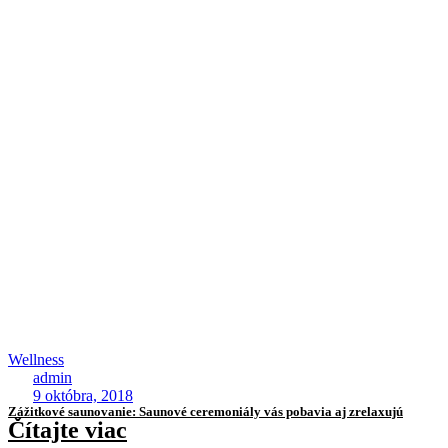
Wellness
admin
9 októbra, 2018
Zážitkové saunovanie: Saunové ceremoniály vás pobavia aj zrelaxujú
Čítajte viac