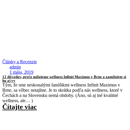
Články a Recenzie
admin
1 mája, 2019
12 dôvodov, prečo milujeme wellness Infinit Maximus v Brne a zamilujete si
ho aj vy
Tým, že sme neskonalými fanúšikmi wellness Infinit Maximus v
Brne, sa vôbec netajíme. Je to skrátka podľa nás wellness, ktoré v
Čechách a na Slovensku nemá obdoby. (Áno, sú aj iné kvalitné
wellness, ale… )
Čítajte viac