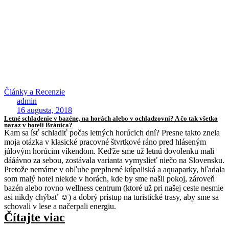
Články a Recenzie
admin
16 augusta, 2018
Letné schladenie v bazéne, na horách alebo v ochladzovni? A čo tak všetko
naraz v hoteli Bránica?
Kam sa ísť schladiť počas letných horúcich dní? Presne takto znela
moja otázka v klasické pracovné štvrtkové ráno pred hláseným
júlovým horúcim víkendom. Keďže sme už letnú dovolenku mali
dááávno za sebou, zostávala varianta vymyslieť niečo na Slovensku.
Pretože nemáme v obľube preplnené kúpaliská a aquaparky, hľadala
som malý hotel niekde v horách, kde by sme našli pokoj, zároveň
bazén alebo rovno wellness centrum (ktoré už pri našej ceste nesmie
asi nikdy chýbať ☺) a dobrý prístup na turistické trasy, aby sme sa
schovali v lese a načerpali energiu.
Čítajte viac