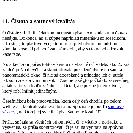
11. Čistota a saunový kvalitár
O čistote v Infinit hádam ani nemusím písať. Ani smietku tu človek
nenájde. Dokonca, ak si kúpite napríklad minerálku so sosáčikom,
tak ešte aj tú plastovú vec, ktorú treba pred otvorením odstrániť,
vám dá personál pri podávaní sám dolu, aby sa to nepohadzovalo
kade tade.
No a keď som počas tohto víkendu na vlastné oči videla, ako 2x krát
za deň prišla dievčina a skontrolovala presklené dvere do sáun a
panoramatické okno, či nie sú docapkané a prípadne ich aj utrela,
tak som zostala v milom šoku. Žiadne také „to počká do záverečnej,
aj tak sa to za chvíľu zašpiní“… Detail, ale presne jeden z tých,
ktorý robí Infinit jedinečným.
Čerešničkou bola pracovníčka, ktorá celý deň chodila po celom
wellness a kontrolovala kvalitu sáun. Spoznáte ju podľa
saunovej
zástery
, na ktorej jej svietil nápis „Saunový kvalitář“.
Prišla, spýtala sa všetkých prítomných, či je všetko v poriadku a
vysvetlila, že prišla skontrolovať, či je sauna vyhriata na správnu
teplotu, či je tam správna vlhkosť, či všetko funguje ako má.