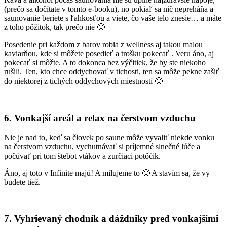
(prečo sa dočítate v tomto e-booku), no pokiaľ sa nič nepreháňa a
saunovanie beriete s ľahkosťou a viete, čo vaše telo znesie… a máte
z toho pôžitok, tak prečo nie 🙂
Posedenie pri každom z barov robia z wellness aj takou malou
kaviarňou, kde si môžete posedieť a trošku pokecať . Veru áno, aj
pokecať si môžte. A to dokonca bez výčitiek, že by ste niekoho
rušili. Ten, kto chce oddychovať v tichosti, ten sa môže pekne zašiť
do niektorej z tichých oddychových miestností 🙂
6. Vonkajší areál a relax na čerstvom vzduchu
Nie je nad to, keď sa človek po saune môže vyvaliť niekde vonku
na čerstvom vzduchu, vychutnávať si príjemné slnečné lúče a
počúvať pri tom štebot vtákov a zurčiaci potôčik.
Áno, aj toto v Infinite majú! A milujeme to 🙂 A stavím sa, že vy
budete tiež.
7. Vyhrievaný chodník a dáždniky pred vonkajšími