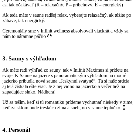
asi tak očakávať (R – relaxačný, P – príbehový, E – energický)
Ak teda máte v saune radšej relax, vyberajte relaxačný, ak túžite po
zábave, tak energický.
Ceremoniály sme v Infinit wellness absolvovali viackrát a vždy sa
nám to náramne páčilo 🙂
3. Sauny s výhľadom
Ak máte radi výhľad zo sauny, tak v Inifnit Maximus si prídete na
svoje. K Saune na jazere s panoramatickým výhľadom na modré
jazierko pribudla nová sauna „Jeskynní svatyně“. Tá si naše srdcia
aj telá získala ešte viac. Je z nej vidno na jazierko a večer tiež na
zapadajúce slnko. Nádhera!
Už sa teším, keď si tú romantiku prídeme vychutnať niekedy v zime,
keď za sklom bude treskúca zima a sneh, no v saune teplúčko 🙂
4. Personál