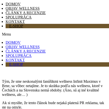
DOMOV
OBJAV WELLNESS
ČLÁNKY A RECENZIE
SPOLUPRÁCA
KONTAKT
E-SHOP
Menu
DOMOV
OBJAV WELLNESS
ČLÁNKY A RECENZIE
SPOLUPRÁCA
KONTAKT
E-SHOP
Tým, že sme neskonalými fanúšikmi wellness Infinit Maximus v
Brne, sa vôbec netajíme. Je to skrátka podľa nás wellness, ktoré v
Čechách a na Slovensku nemá obdoby. (Áno, sú aj iné kvalitné
wellness, ale… )
Ak si myslíte, že tento článok bude nejaká platená PR reklama, tak
ste na omyle.