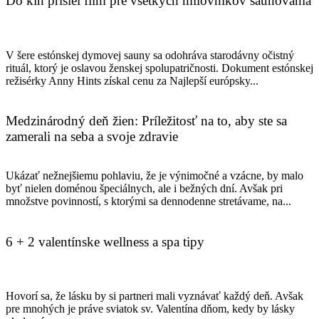
Do kín prišiel film pre všetkých milovníkov saunovania
V šere estónskej dymovej sauny sa odohráva starodávny očistný
rituál, ktorý je oslavou ženskej spolupatričnosti. Dokument estónskej
režisérky Anny Hints získal cenu za Najlepší európsky...
Medzinárodný deň žien: Príležitosť na to, aby ste sa
zamerali na seba a svoje zdravie
Ukázať nežnejšiemu pohlaviu, že je výnimočné a vzácne, by malo
byť nielen doménou špeciálnych, ale i bežných dní. Avšak pri
množstve povinností, s ktorými sa dennodenne stretávame, na...
6 + 2 valentínske wellness a spa tipy
Hovorí sa, že lásku by si partneri mali vyznávať každý deň. Avšak
pre mnohých je práve sviatok sv. Valentína dňom, kedy by lásky