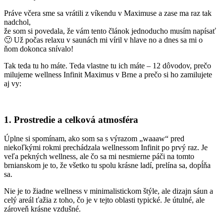
Práve včera sme sa vrátili z víkendu v Maximuse a zase ma raz tak
nadchol,
že som si povedala, že vám tento článok jednoducho musím napísať
🙂 Už počas relaxu v saunách mi víril v hlave no a dnes sa mi o
ňom dokonca snívalo!
Tak teda tu ho máte. Teda vlastne tu ich máte – 12 dôvodov, prečo
milujeme wellness Infinit Maximus v Brne a prečo si ho zamilujete
aj vy:
1. Prostredie a celková atmosféra
Úplne si spomínam, ako som sa s výrazom „waaaw“ pred
niekoľkými rokmi prechádzala wellnessom Infinit po prvý raz. Je
veľa pekných wellness, ale čo sa mi nesmierne páči na tomto
brnianskom je to, že všetko tu spolu krásne ladí, prelína sa, dopĺňa
sa.
Nie je to žiadne wellness v minimalistickom štýle, ale dizajn sáun a
celý areál ťažia z toho, čo je v tejto oblasti typické. Je útulné, ale
zároveň krásne vzdušné.