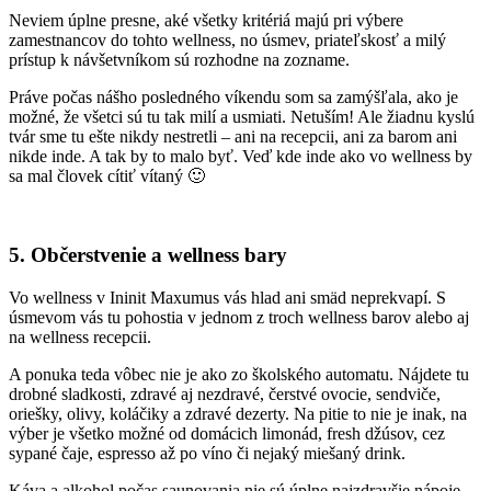
Neviem úplne presne, aké všetky kritériá majú pri výbere
zamestnancov do tohto wellness, no úsmev, priateľskosť a milý
prístup k návšetvníkom sú rozhodne na zozname.
Práve počas nášho posledného víkendu som sa zamýšľala, ako je
možné, že všetci sú tu tak milí a usmiati. Netuším! Ale žiadnu kyslú
tvár sme tu ešte nikdy nestretli – ani na recepcii, ani za barom ani
nikde inde. A tak by to malo byť. Veď kde inde ako vo wellness by
sa mal človek cítiť vítaný 🙂
5. Občerstvenie a wellness bary
Vo wellness v Ininit Maxumus vás hlad ani smäd neprekvapí. S
úsmevom vás tu pohostia v jednom z troch wellness barov alebo aj
na wellness recepcii.
A ponuka teda vôbec nie je ako zo školského automatu. Nájdete tu
drobné sladkosti, zdravé aj nezdravé, čerstvé ovocie, sendviče,
oriešky, olivy, koláčiky a zdravé dezerty. Na pitie to nie je inak, na
výber je všetko možné od domácich limonád, fresh džúsov, cez
sypané čaje, espresso až po víno či nejaký miešaný drink.
Káva a alkohol počas saunovania nie sú úplne najzdravšie nápoje,