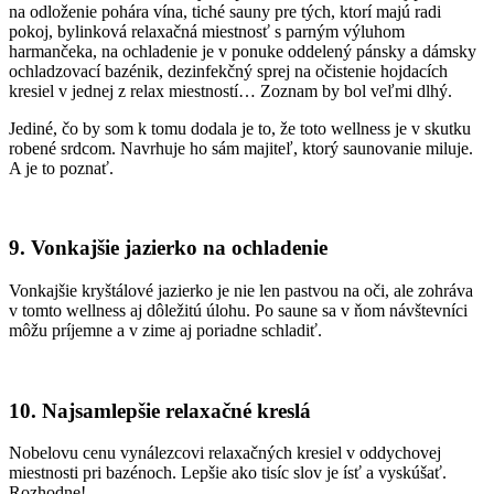
na odloženie pohára vína, tiché sauny pre tých, ktorí majú radi
pokoj, bylinková relaxačná miestnosť s parným výluhom
harmančeka, na ochladenie je v ponuke oddelený pánsky a dámsky
ochladzovací bazénik, dezinfekčný sprej na očistenie hojdacích
kresiel v jednej z relax miestností… Zoznam by bol veľmi dlhý.
Jediné, čo by som k tomu dodala je to, že toto wellness je v skutku
robené srdcom. Navrhuje ho sám majiteľ, ktorý saunovanie miluje.
A je to poznať.
9. Vonkajšie jazierko na ochladenie
Vonkajšie kryštálové jazierko je nie len pastvou na oči, ale zohráva
v tomto wellness aj dôležitú úlohu. Po saune sa v ňom návštevníci
môžu príjemne a v zime aj poriadne schladiť.
10. Najsamlepšie relaxačné kreslá
Nobelovu cenu vynálezcovi relaxačných kresiel v oddychovej
miestnosti pri bazénoch. Lepšie ako tisíc slov je ísť a vyskúšať.
Rozhodne!