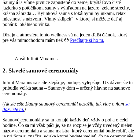
Sauny á la vínne pivnice zapustené do zeme, kryštáľovo čisté
jazierko s potôčikom, sauny s výhľadom na jazero, zelené strechy,
krásna záhrada… Bylinková sauna s lokálnymi bylinkami, relax
miestnosť s názvom „Vinný sklípek“, v ktorej si môžete dať aj
pohárik lokálneho vínka.
Dizajn a atmosféra tohto wellness sú na jeden ďalší článok, ktorý
pre vás mimochodom mám tiež 🙂
Prečítajte si ho tu.
Areál Infinit Maximus
2. Skvelé saunové ceremoniály
Infinit Maximis sa stále zlepšuje, buduje, vylepšuje. Už dávnejšie tu
pribudla veľká sauna – Saunový dóm – určený hlavne na saunové
ceremoniály.
(Ak ste ešte žiadny saunový ceremoniál nezažili, tak viac o ňom
sa
dozviete tu.
)
Saunové ceremoniály sa tu konajú každý deň vždy o pol a o celej
hodine. Čo sa mi však páči je, že na rozpise je vždy uvedený nielen
názov ceremoniálu a sauna majstra, ktorý ceremoniál bude robiť, ale
je pri ňom aj značka, vďaka ktorej budete vedieť, čo na ceremoniále