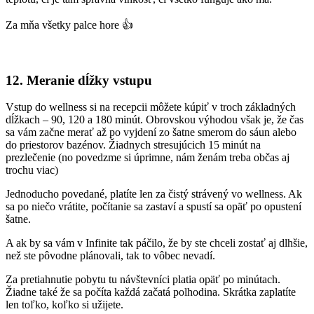
Za mňa všetky palce hore 👍
12. Meranie dĺžky vstupu
Vstup do wellness si na recepcii môžete kúpiť v troch základných
dĺžkach – 90, 120 a 180 minút. Obrovskou výhodou však je, že čas
sa vám začne merať až po vyjdení zo šatne smerom do sáun alebo
do priestorov bazénov. Žiadnych stresujúcich 15 minút na
prezlečenie (no povedzme si úprimne, nám ženám treba občas aj
trochu viac)
Jednoducho povedané, platíte len za čistý strávený vo wellness. Ak
sa po niečo vrátite, počítanie sa zastaví a spustí sa opäť po opustení
šatne.
A ak by sa vám v Infinite tak páčilo, že by ste chceli zostať aj dlhšie,
než ste pôvodne plánovali, tak to vôbec nevadí.
Za pretiahnutie pobytu tu návštevníci platia opäť po minútach.
Žiadne také že sa počíta každá začatá polhodina. Skrátka zaplatíte
len toľko, koľko si užijete.