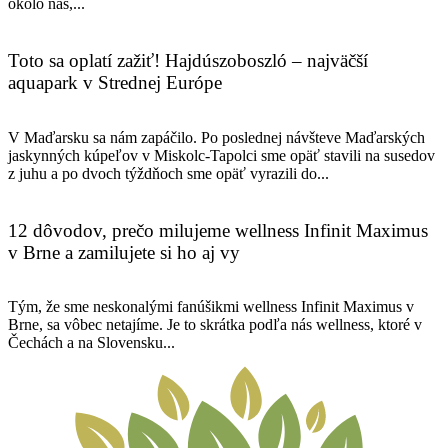
okolo nás,...
Toto sa oplatí zažiť! Hajdúszoboszló – najväčší
aquapark v Strednej Európe
V Maďarsku sa nám zapáčilo. Po poslednej návšteve Maďarských
jaskynných kúpeľov v Miskolc-Tapolci sme opäť stavili na susedov
z juhu a po dvoch týždňoch sme opäť vyrazili do...
12 dôvodov, prečo milujeme wellness Infinit Maximus
v Brne a zamilujete si ho aj vy
Tým, že sme neskonalými fanúšikmi wellness Infinit Maximus v
Brne, sa vôbec netajíme. Je to skrátka podľa nás wellness, ktoré v
Čechách a na Slovensku...