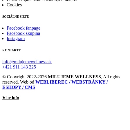
Cookies
SOCIÁLNE SIETE
Facebook fanpage
Facebook skupina
Instagram
KONTAKTY
info@milujemewellness.sk
+421 911 143 225
© Copyright 2022-2026
MILUJEME WELLNESS
, All rights
reserved. Web od
WEBLIBEREC / WEBSTRÁNKY /
ESHOPY / CMS
Viac info
Viac info
Viac info
Viac info
Viac info
Viac info