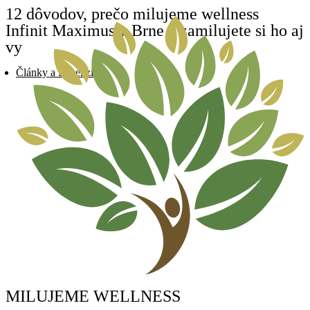
Preskočiť
12 dôvodov, prečo milujeme wellness
na
Infinit Maximus v Brne a zamilujete si ho aj
obsah
vy
Články a Recenzie
MILUJEME WELLNESS