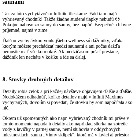
saunami
Tak za túto vychytávočku Infinitu tlieskame. Fakt tam majú
vyhrievaný chodník! Takže žiadne studené tlapky nebudú 🙂
Pokojne naboso zo sauny do sauny, bez papúč. Bezpečné a hlavne
príjemné, najmä v zime.
Ďalšou vychytávkou vonkajšieho wellness sú dáždniky, vďaka
ktorým môžete prechádzať medzi saunami a ani počas dažďa
nemusíte mať všetko mokré. Ak medzičasom pršať prestane,
dáždnik len necháte v košíku a ide sa ďalej.
8. Stovky drobných detailov
Detaily robia celok a pri každej návšteve objavujem ďalšie a ďalšie.
Nedokážem odhadnúť, koľko detailov majú v Infinit Maximus
vychytaných, dovolím si povedať, že stovku by som napočítala ako
nič.
Okrem už spomenutých ako napr. vyhrievaný chodník mi práve v
tomto momente napadajú detaily ako napríklad stierka na zotretie
vody z lavičky v parnej saune, nemí sluhovia v oddychových
miestnostiach, sauna „Vinný sklípek“, ktorá má v lavici aj priestor