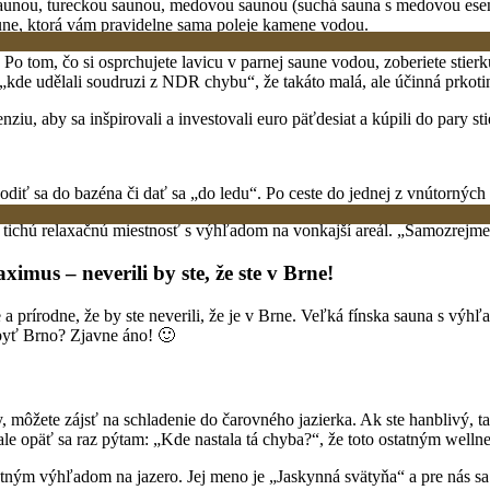
unou, tureckou saunou, medovou saunou (suchá sauna s medovou esenci
saune, ktorá vám pravidelne sama poleje kamene vodou.
 tom, čo si osprchujete lavicu v parnej saune vodou, zoberiete stierk
, „kde udělali soudruzi z NDR chybu“, že takáto malá, ale účinná prkot
ziu, aby sa inšpirovali a investovali euro päťdesiat a kúpili do pary st
odiť sa do bazéna či dať sa „do ledu“. Po ceste do jednej z vnútorný
 a tichú relaxačnú miestnosť s výhľadom na vonkajší areál. „Samozrejme!
ximus – neverili by ste, že ste v Brne!
prírodne, že by ste neverili, že je v Brne. Veľká fínska sauna s výhľa
byť Brno? Zjavne áno! 🙂
y, môžete zájsť na schladenie do čarovného jazierka. Ak ste hanblivý,
 ale opäť sa raz pýtam: „Kde nastala tá chyba?“, že toto ostatným wel
ným výhľadom na jazero. Jej meno je „Jaskynná svätyňa“ a pre nás sa 