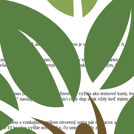
pšie wellness. A ani to, keď to wellness je stále lepšie a lepšie. A ani 
kmi. „Náhodne.“ 🙂 (Hmm, takých 5 rokov to asi bude). Niekto by si m
šak je, že toto wellness zreje ako víno. A takmer zakaždým, keď sem 
rt Maximus (hotel s rôznymi možnosťami vyžitia ako tenisové kurty, bo
z „Mauacek“ naozaj kúsok, po diaľnici coby dup a tak vždy keď máme ch
ol wellness s vonkajším areálom otvorený sotva pár mesiacov a dodnes 
o o 10 levelov vyššie než všetko, čo sme do vtedy zažili.