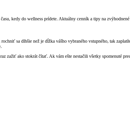
d času, kedy do wellness prídete. Aktuálny cenník a tipy na zvýhodnen
rochniť sa dlhšie než je dĺžka vášho vybraného vstupného, tak zaplatít
.
 raz zažiť ako stokrát čítať. Ak vám ešte nestačili všetky spomenuté pre