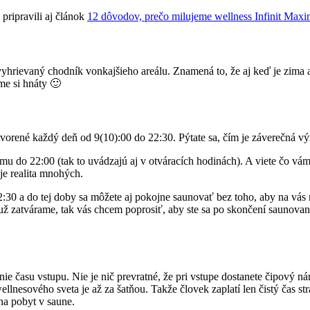
 pripravili aj článok
12 dôvodov, prečo milujeme wellness Infinit Maxim
hrievaný chodník vonkajšieho areálu. Znamená to, že aj keď je zima a 
me si hnáty 🙂
e otvorené každý deň od 9(10):00 do 22:30. Pýtate sa, čím je záverečn
mu do 22:00 (tak to uvádzajú aj v otváracích hodinách). A viete čo vá
 je realita mnohých.
2:30 a do tej doby sa môžete aj pokojne saunovať bez toho, aby na vás n
 už zatvárame, tak vás chcem poprosiť, aby ste sa po skončení saunov
ie času vstupu. Nie je nič prevratné, že pri vstupe dostanete čipový n
wellnesového sveta je až za šatňou. Takže človek zaplatí len čistý ča
 na pobyt v saune.