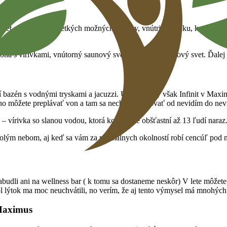
počet sáun hádam všetkých možných druhov, vnútri aj vonku, k tomu v
na s vírivkami, vnútorný saunový svet a vonkajší saunový svet. Ďalej 
ší bazén s vodnými tryskami a jacuzzi. Už dva roky však Infinit v Ma
ého môžete preplávať von a tam sa nechať masírovať od nevidím do nev
e – vírivka so slanou vodou, ktorá komfortne obšťastní až 13 ľudí naraz
lým nebom, aj keď sa vám za normálnych okolností robí cencúľ pod no
abudli ani na wellness bar ( k tomu sa dostaneme neskôr) V lete môžet
pol lýtok ma moc neuchvátili, no verím, že aj tento výmysel má mnohých
 Maximus