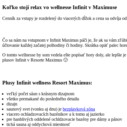
Koľko stojí relax vo wellnesse Infinit v Maximuse
Cenník za vstupy je rozdelený do viacerých dĺžok a cena sa odvíja o
Čo sa nám na vstupnom v Infinit Maximus páči je, že ak sa vám zľúbi 
účtovanie každej začatej polhodiny či hodiny. Skrátka opäť palec hore
O tomto wellnesse by som vedela ešte popísať hory doly, ale lepšie je
plusov Infinit v Resorte Maximus 🙂
Plusy Infinit wellness Resort Maximus:
veľký počet sáun s krásnym dizajnom
všetko premakané do posledného detailu
dizajn
saunový svet (vonku aj dnu) je
bezplavková zóna
viacero ochladzovacích bazénikov a k tomu aj jazierko
pre hanblivých oddelené ochldzovacie bazény pre dámy a pánov
tichá sauna aj oddychová miestnosť