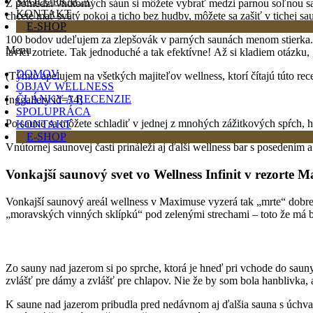
SPOLUPRÁCA
Z pomedzi vnútorných sáun si môžete vybrať medzi parnou soľnou sa
KONTAKT
chcete mať svätý pokoj a ticho bez hudby, môžete sa zašiť v tichej 
E-SHOP
100 bodov udeľujem za zlepšovák v parných saunách menom stierka. Po
Menu
lavici zotriete. Tak jednoduché a tak efektívne! Až si kladiem otázku
DOMOV
(Týmto apelujem na všetkých majiteľov wellness, ktorí čítajú túto recen
OBJAV WELLNESS
ČLÁNKY A RECENZIE
[nggallery id=74]
SPOLUPRÁCA
Po saune sa môžete schladiť v jednej z mnohých zážitkových spŕch, h
KONTAKT
E-SHOP
Vnútornej saunovej časti prináleží aj ďalší wellness bar s posedením
Vonkajší saunový svet vo Wellness Infinit v rezorte Ma
Vonkajší saunový areál wellness v Maximuse vyzerá tak „mrte“ dobre a 
„moravských vinných sklípkú“ pod zelenými strechami – toto že má 
Zo sauny nad jazerom si po sprche, ktorá je hneď pri vchode do saun
zvlášť pre dámy a zvlášť pre chlapov. Nie že by som bola hanblivka,
K saune nad jazerom pribudla pred nedávnom aj ďalšia sauna s úchvat