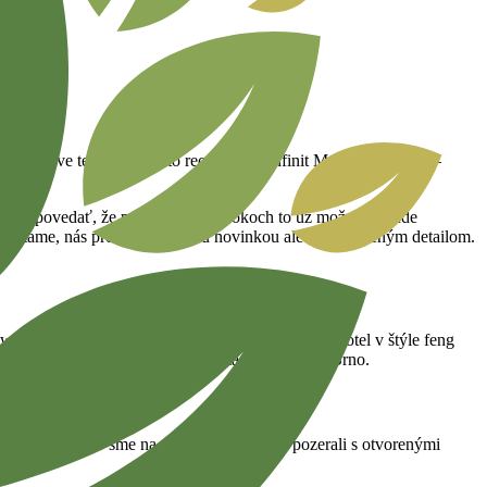
to, že práve teraz čítate túto recenziu na Infinit Maximus v Brne –
ohol povedať, že po tých piatich rokoch to už možno nebude
zavítame, nás prekvapí nejakou novinkou alebo vylepšeným detailom.
wling, fitness, kongres a wellness, mimochodom hotel v štýle feng
uť na niečo extra, sadneme do auta a tradá smer Brno.
si pamätám, ako sme na to všetko užasnuto pozerali s otvorenými