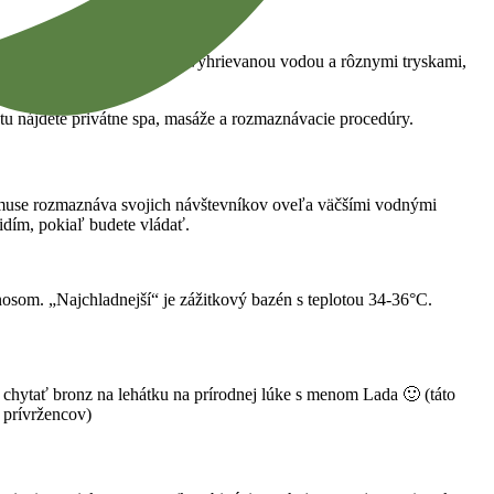
ýplavový bazén s celoročne vyhrievanou vodou a rôznymi tryskami,
tu nájdete privátne spa, masáže a rozmaznávacie procedúry.
ximuse rozmaznáva svojich návštevníkov oveľa väčšími vodnými
idím, pokiaľ budete vládať.
.
som. „Najchladnejší“ je zážitkový bazén s teplotou 34-36°C.
e chytať bronz na lehátku na prírodnej lúke s menom Lada 🙂 (táto
 prívržencov)