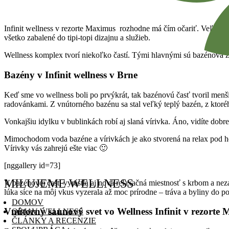
Infinit wellness v rezorte Maximus rozhodne má čím očariť. Veľký 
všetko zabalené do tipi-topi dizajnu a služieb.
Wellness komplex tvorí niekoľko častí. Tými hlavnými sú bazénová zó
Bazény v Infinit wellness v Brne
Keď sme vo wellness boli po prvýkrát, tak bazénovú časť tvoril men
radovánkami. Z vnútorného bazénu sa stal veľký teplý bazén, z ktor
Vonkajšiu idylku v bublinkách robí aj slaná vírivka. Áno, vidíte dobr
Mimochodom voda bazéne a vírivkách je ako stvorená na relax pod ho
Vírivky vás zahrejú ešte viac 🙂
[nggallery id=73]
MILUJEME WELLNESS
V bazénovej časti vyrástla aj nová relaxačná miestnosť s krbom a nez
lúka síce na môj vkus vyzerala až moc prírodne – tráva a byliny do 
DOMOV
Vnútorný saunový svet vo Wellness Infinit v rezorte
OBJAV WELLNESS
ČLÁNKY A RECENZIE