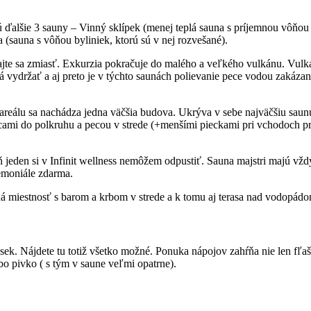
ďalšie 3 sauny – Vinný sklípek (menej teplá sauna s príjemnou vôňou a 
 (sauna s vôňou byliniek, ktorú sú v nej rozvešané).
ajte sa zmiasť. Exkurzia pokračuje do malého a veľkého vulkánu. Vulk
dá vydržať a aj preto je v týchto saunách polievanie pece vodou zakáz
 areálu sa nachádza jedna väčšia budova. Ukrýva v sebe najväčšiu sa
icami do polkruhu a pecou v strede (+menšími pieckami pri vchodoch pre
den si v Infinit wellness nemôžem odpustiť. Sauna majstri majú vždy
remoniále zdarma.
ná miestnosť s barom a krbom v strede a k tomu aj terasa nad vodopádo
sek. Nájdete tu totiž všetko možné. Ponuka nápojov zahŕňa nie len fľa
bo pivko ( s tým v saune veľmi opatrne).