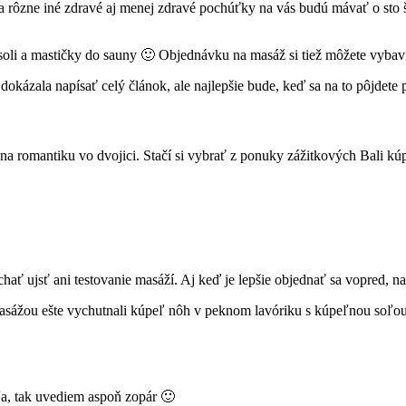
, a rôzne iné zdravé aj menej zdravé pochúťky na vás budú mávať o sto š
 soli a mastičky do sauny 🙂 Objednávku na masáž si tiež môžete vybavi
kázala napísať celý článok, ale najlepšie bude, keď sa na to pôjdete 
na romantiku vo dvojici. Stačí si vybrať z ponuky zážitkových Bali k
hať ujsť ani testovanie masáží. Aj keď je lepšie objednať sa vopred, n
ed masážou ešte vychutnali kúpeľ nôh v peknom lavóriku s kúpeľnou soľ
eľa, tak uvediem aspoň zopár 🙂