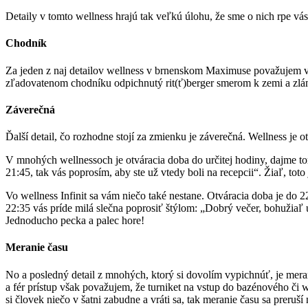
Detaily v tomto wellness hrajú tak veľkú úlohu, že sme o nich rpe vás
Chodník
Za jeden z naj detailov wellness v brnenskom Maximuse považujem vy
zľadovatenom chodníku odpichnutý rit(ť)berger smerom k zemi a zlá
Záverečná
Ďalší detail, čo rozhodne stojí za zmienku je záverečná. Wellness j
V mnohých wellnessoch je otváracia doba do určitej hodiny, dajme to
21:45, tak vás poprosím, aby ste už vtedy boli na recepcii“. Žiaľ, toto
Vo wellness Infinit sa vám niečo také nestane. Otváracia doba je do 2
22:35 vás príde milá slečna poprosiť štýlom: „Dobrý večer, bohužiaľ
Jednoducho pecka a palec hore!
Meranie času
No a posledný detail z mnohých, ktorý si dovolím vypichnúť, je meran
a fér prístup však považujem, že turniket na vstup do bazénového či 
si človek niečo v šatni zabudne a vráti sa, tak meranie času sa preruší