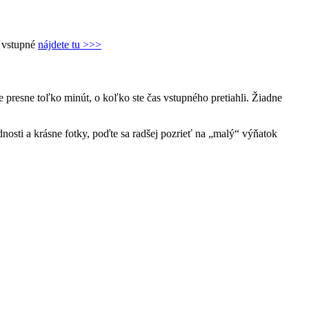
é vstupné
nájdete tu >>>
e presne toľko minút, o koľko ste čas vstupného pretiahli. Žiadne
dnosti a krásne fotky, poďte sa radšej pozrieť na „malý“ výňatok