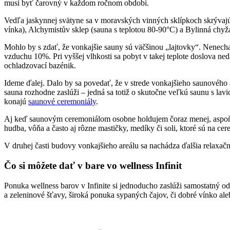
musí byť čarovný v každom ročnom období.
Vedľa jaskynnej svätyne sa v moravských vinných sklípkoch skrývajú 
vínka), Alchymistův sklep (sauna s teplotou 80-90°C) a Bylinná chyža
Mohlo by s zdať, že vonkajšie sauny sú väčšinou „lajtovky“. Nenech
vzduchu 10%. Pri vyššej vlhkosti sa pobyt v takej teplote doslova ne
ochladzovací bazénik.
Ideme ďalej. Dalo by sa povedať, že v strede vonkajšieho saunového
sauna rozhodne zaslúži – jedná sa totiž o skutočne veľkú saunu s lav
konajú
saunové ceremoniály
.
Aj keď saunovým ceremoniálom osobne holdujem čoraz menej, aspoň je
hudba, vôňa a často aj rôzne mastičky, medíky či soli, ktoré sú na ce
V druhej časti budovy vonkajšieho areálu sa nachádza ďalšia relaxač
Čo si môžete dať v bare vo wellness Infinit
Ponuka wellness barov v Infinite si jednoducho zaslúži samostatný od
a zeleninové šťavy, široká ponuka sypaných čajov, či dobré vínko ale