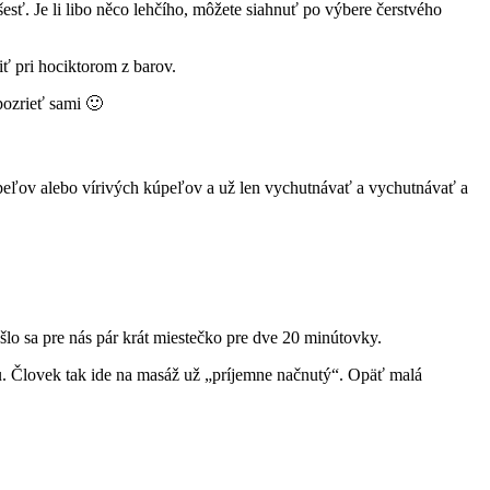
esť. Je li libo něco lehčího, môžete siahnuť po výbere čerstvého
ť pri hociktorom z barov.
pozrieť sami 🙂
úpeľov alebo vírivých kúpeľov a už len vychutnávať a vychutnávať a
ašlo sa pre nás pár krát miestečko pre dve 20 minútovky.
ou. Človek tak ide na masáž už „príjemne načnutý“. Opäť malá