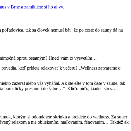
us v Brne a zamilujete si ho aj vy.
poľadovica, tak sa človek nemusí báť, že po ceste do sauny dá na
á výnimočná oproti ostatným? Hneď vám to vysvetlím…
m povedia, keď prídete relaxovať k večeru? „Wellness zatvárame o
iekto zazeral alebo vás vyháňal. Ak ste ešte v tom čase v saune, tak
ania pomaličky presunuli do šatne…“ Klíďo píďo, žiaden stres…
áramok, ktorým si odomknete skrinku a prejdete do wellness. Za super
s strávený relaxom a nie obliekaním, maľovaním, fénovaním… Taktiež ak