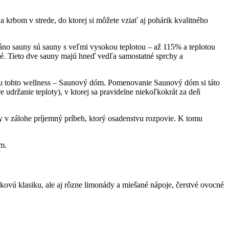
krbom v strede, do ktorej si môžete vziať aj pohárik kvalitného
áno sauny sú sauny s veľmi vysokou teplotou – až 115% a teplotou
ané. Tieto dve sauny majú hneď vedľa samostatné sprchy a
unu tohto wellness – Saunový dóm. Pomenovanie Saunový dóm si táto
 udržanie teploty), v ktorej sa pravidelne niekoľkokrát za deň
 v zálohe príjemný príbeh, ktorý osadenstvu rozpovie. K tomu
m.
škovú klasiku, ale aj rôzne limonády a miešané nápoje, čerstvé ovocné