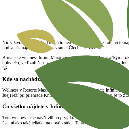
Nič v živote nie je náhoda. Ani to keď človek „náhodne“ objaví to najle
podľa nás najlepšie wellness vrámci Čiech a Slovenska.
Brnianske wellness Infinit Maximus sme objavili pred niekoľkými ro
bohviečo, veď zub času zanechá stopu na každom wellness. Pravdou v
🙂
Kde sa nachádza Infinit wellness Rezort Maximum?
Wellness v Resorte Maximus je pobočkou wellness siete Infinit. Rezo
šuej) leží pri priehrade Kníničky v Brne. Pre nás, Záhorákov, je to 
Čo všetko nájdete v Infint wellness Rezort Maximus?
Toto wellness sme navštívili po prvý krát cca pred 5 rokmi. V tedy b
ústami ako také teliatka na nové vrátka. Tento wellness bol jednoduch