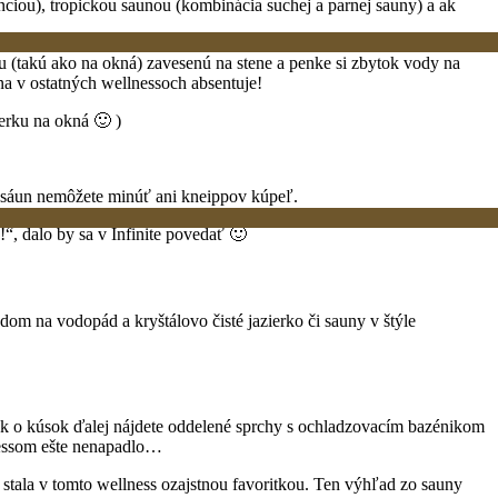
ou), tropickou saunou (kombinácia suchej a parnej sauny) a ak
u (takú ako na okná) zavesenú na stene a penke si zbytok vody na
ina v ostatných wellnessoch absentuje!
ierku na okná 🙂 )
ch sáun nemôžete minúť ani kneippov kúpeľ.
“, dalo by sa v Infinite povedať 🙂
dom na vodopád a kryštálovo čisté jazierko či sauny v štýle
 tak o kúsok ďalej nájdete oddelené sprchy s ochladzovacím bazénikom
lnessom ešte nenapadlo…
stala v tomto wellness ozajstnou favoritkou. Ten výhľad zo sauny