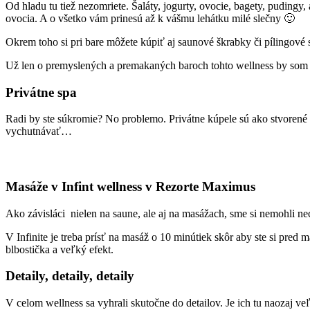
Od hladu tu tiež nezomriete. Šaláty, jogurty, ovocie, bagety, pudingy
ovocia. A o všetko vám prinesú až k vášmu lehátku milé slečny 🙂
Okrem toho si pri bare môžete kúpiť aj saunové škrabky či pílingové
Už len o premyslených a premakaných baroch tohto wellness by som do
Privátne spa
Radi by ste súkromie? No problemo. Privátne kúpele sú ako stvorené 
vychutnávať…
Masáže v Infint wellness v Rezorte Maximus
Ako závisláci nielen na saune, ale aj na masážach, sme si nemohli nec
V Infinite je treba prísť na masáž o 10 minútiek skôr aby ste si pr
blbostička a veľký efekt.
Detaily, detaily, detaily
V celom wellness sa vyhrali skutočne do detailov. Je ich tu naozaj v