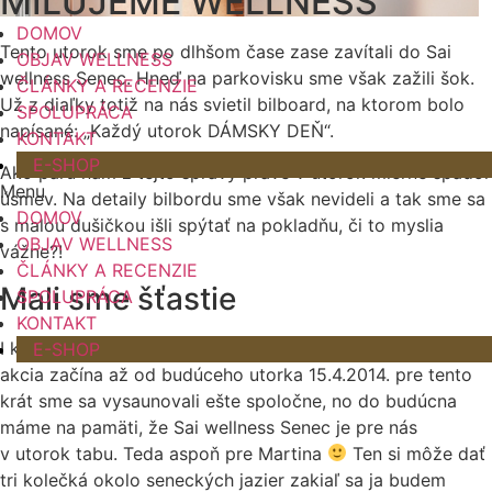
MILUJEME WELLNESS
DOMOV
Tento utorok sme po dlhšom čase zase zavítali do Sai
OBJAV WELLNESS
wellness Senec. Hneď na parkovisku sme však zažili šok.
ČLÁNKY A RECENZIE
Už z diaľky totiž na nás svietil bilboard, na ktorom bolo
SPOLUPRÁCA
napísané: „Každý utorok DÁMSKY DEŇ“.
KONTAKT
E-SHOP
Ako páru nám z tejto správy práve v utorok mierne spadol
Menu
úsmev. Na detaily bilbordu sme však nevideli a tak sme sa
DOMOV
s malou dušičkou išli spýtať na pokladňu, či to myslia
OBJAV WELLNESS
vážne?!
ČLÁNKY A RECENZIE
Mali sme šťastie
SPOLUPRÁCA
KONTAKT
I keď bol práve utorok, mali sme šťastie, pretože táto
E-SHOP
akcia začína až od budúceho utorka 15.4.2014. pre tento
krát sme sa vysaunovali ešte spoločne, no do budúcna
máme na pamäti, že Sai wellness Senec je pre nás
v utorok tabu. Teda aspoň pre Martina
Ten si môže dať
tri kolečká okolo seneckých jazier zakiaľ sa ja budem