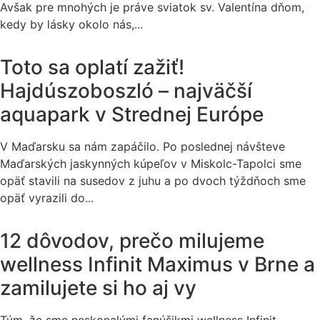
Avšak pre mnohých je práve sviatok sv. Valentína dňom,
kedy by lásky okolo nás,...
Toto sa oplatí zažiť!
Hajdúszoboszló – najväčší
aquapark v Strednej Európe
V Maďarsku sa nám zapáčilo. Po poslednej návšteve
Maďarských jaskynných kúpeľov v Miskolc-Tapolci sme
opäť stavili na susedov z juhu a po dvoch týždňoch sme
opäť vyrazili do...
12 dôvodov, prečo milujeme
wellness Infinit Maximus v Brne a
zamilujete si ho aj vy
Tým, že sme neskonalými fanúšikmi wellness Infinit