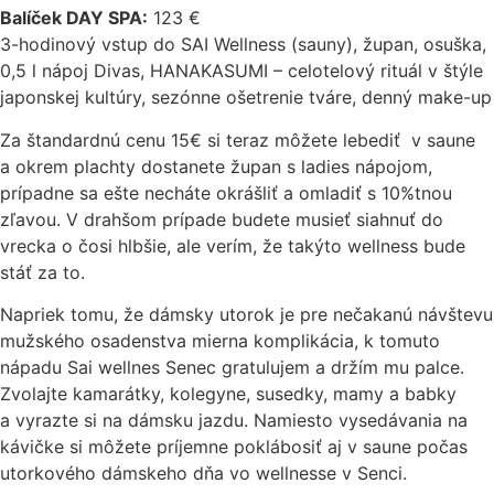
Balíček DAY SPA:
123 €
3-hodinový vstup do SAI Wellness (sauny), župan, osuška,
0,5 l nápoj Divas, HANAKASUMI – celotelový rituál v štýle
japonskej kultúry, sezónne ošetrenie tváre, denný make-up
Za štandardnú cenu 15€ si teraz môžete lebediť v saune
a okrem plachty dostanete župan s ladies nápojom,
prípadne sa ešte necháte okrášliť a omladiť s 10%tnou
zľavou. V drahšom prípade budete musieť siahnuť do
vrecka o čosi hlbšie, ale verím, že takýto wellness bude
stáť za to.
Napriek tomu, že dámsky utorok je pre nečakanú návštevu
mužského osadenstva mierna komplikácia, k tomuto
nápadu Sai wellnes Senec gratulujem a držím mu palce.
Zvolajte kamarátky, kolegyne, susedky, mamy a babky
a vyrazte si na dámsku jazdu. Namiesto vysedávania na
kávičke si môžete príjemne poklábosiť aj v saune počas
utorkového dámskeho dňa vo wellnesse v Senci.