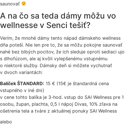
saunovať
A na čo sa teda dámy môžu vo
wellnesse v Senci tešiť?
Verím, že mnohé dámy tento nápad dámskeho wellness
dňa poteší. Nie len pre to, že sa môžu pokojne saunovať
nahé bez blbých pocitov, že ich sleduje oproti sediaci ujo
s dlhofúzom, ale aj kvôli vylepšenému vstupnému
o niektoré služby. Dámsky deň si môžete vychutnať
v dvoch variantách:
Balíček ŠTANDARD:
15 € (15€ je štandardná cena
vstupného v iné dni)
v cene tohto balíka je 3-hod. vstup do SAI Wellness pre 1
osobu, župan, plachta, 0,5 l nápoj Divas, 10% zľava na
ošetrenia tela a tváre z aktuálnej ponuky SAI Wellness
alebo