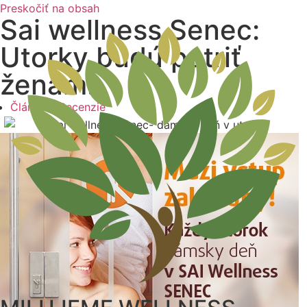
Preskočiť na obsah
Sai wellness Senec:
Utorky budú patriť
ženám!
Články a Recenzie