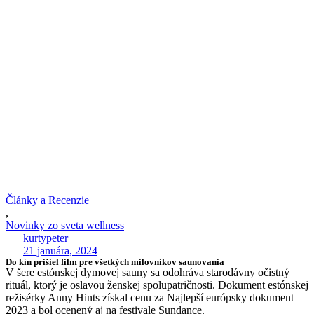
Články a Recenzie
,
Novinky zo sveta wellness
kurtypeter
21 januára, 2024
Do kín prišiel film pre všetkých milovníkov saunovania
V šere estónskej dymovej sauny sa odohráva starodávny očistný
rituál, ktorý je oslavou ženskej spolupatričnosti. Dokument estónskej
režisérky Anny Hints získal cenu za Najlepší európsky dokument
2023 a bol ocenený aj na festivale Sundance.