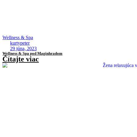
Wellness & Spa
kurtypeter
29 júna, 2023
Wellness & Spa pod Maginhradom
Čítajte viac