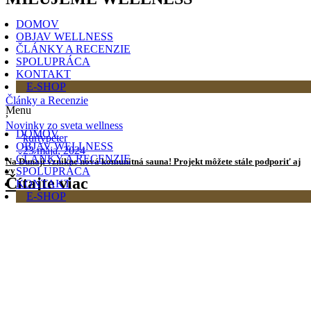
DOMOV
OBJAV WELLNESS
ČLÁNKY A RECENZIE
SPOLUPRÁCA
KONTAKT
E-SHOP
Články a Recenzie
Menu
,
Novinky zo sveta wellness
DOMOV
kurtypeter
OBJAV WELLNESS
23 mája, 2024
ČLÁNKY A RECENZIE
Na Dunaji vznikne nová komunitná sauna! Projekt môžete stále podporiť aj
vy
SPOLUPRÁCA
Čítajte viac
KONTAKT
E-SHOP