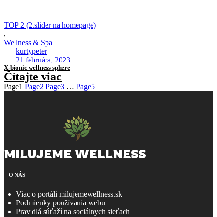
TOP 2 (2.slider na homepage)
,
Wellness & Spa
kurtypeter
21 februára, 2023
X-bionic wellness sphere
Čítajte viac
Page
1
Page
2
Page
3
…
Page
5
MILUJEME WELLNESS
O NÁS
Viac o portáli milujemewellness.sk
Podmienky používania webu
Pravidlá súťaží na sociálnych sieťach