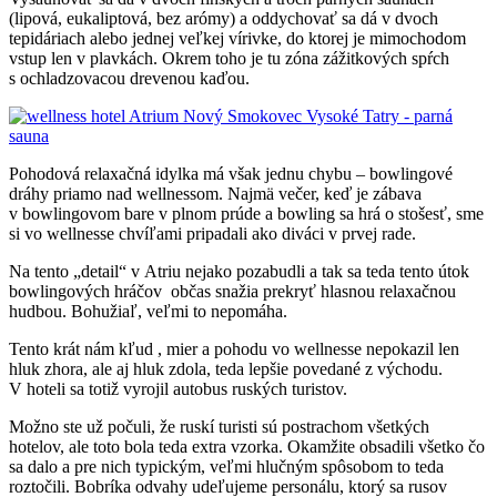
(lipová, eukaliptová, bez arómy) a oddychovať sa dá v dvoch
tepidáriach alebo jednej veľkej vírivke, do ktorej je mimochodom
vstup len v plavkách. Okrem toho je tu zóna zážitkových spŕch
s ochladzovacou drevenou kaďou.
Pohodová relaxačná idylka má však jednu chybu – bowlingové
dráhy priamo nad wellnessom. Najmä večer, keď je zábava
v bowlingovom bare v plnom prúde a bowling sa hrá o stošesť, sme
si vo wellnesse chvíľami pripadali ako diváci v prvej rade.
Na tento „detail“ v Atriu nejako pozabudli a tak sa teda tento útok
bowlingových hráčov občas snažia prekryť hlasnou relaxačnou
hudbou. Bohužiaľ, veľmi to nepomáha.
Tento krát nám kľud , mier a pohodu vo wellnesse nepokazil len
hluk zhora, ale aj hluk zdola, teda lepšie povedané z východu.
V hoteli sa totiž vyrojil autobus ruských turistov.
Možno ste už počuli, že ruskí turisti sú postrachom všetkých
hotelov, ale toto bola teda extra vzorka. Okamžite obsadili všetko čo
sa dalo a pre nich typickým, veľmi hlučným spôsobom to teda
roztočili. Bobríka odvahy udeľujeme personálu, ktorý sa rusov