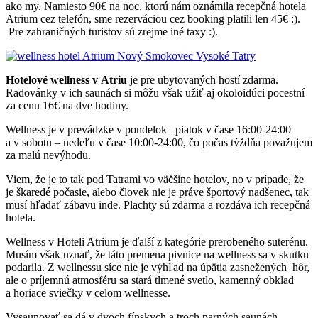
ako my. Namiesto 90€ na noc, ktorú nám oznámila recepčná hotela
Atrium cez telefón, sme rezerváciou cez booking platili len 45€ :).
Pre zahraničných turistov sú zrejme iné taxy :).
Hotelové wellness v Atriu
je pre ubytovaných hostí zdarma.
Radovánky v ich saunách si môžu však užiť aj okoloidúci pocestní
za cenu 16€ na dve hodiny.
Wellness je v prevádzke v pondelok –piatok v čase 16:00-24:00
a v sobotu – nedeľu v čase 10:00-24:00, čo počas týždňa považujem
za malú nevýhodu.
Viem, že je to tak pod Tatrami vo väčšine hotelov, no v prípade, že
je škaredé počasie, alebo človek nie je práve športový nadšenec, tak
musí hľadať zábavu inde. Plachty sú zdarma a rozdáva ich recepčná
hotela.
Wellness v Hoteli Atrium je ďalší z kategórie prerobeného suterénu.
Musím však uznať, že táto premena pivnice na wellness sa v skutku
podarila. Z wellnessu síce nie je výhľad na úpätia zasnežených hôr,
ale o príjemnú atmosféru sa stará tlmené svetlo, kamenný obklad
a horiace sviečky v celom wellnesse.
Vysaunovať sa dá v dvoch fínskych a troch parných saunách