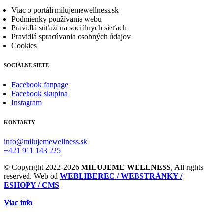
Viac o portáli milujemewellness.sk
Podmienky používania webu
Pravidlá súťaží na sociálnych sieťach
Pravidlá spracúvania osobných údajov
Cookies
SOCIÁLNE SIETE
Facebook fanpage
Facebook skupina
Instagram
KONTAKTY
info@milujemewellness.sk
+421 911 143 225
© Copyright 2022-2026
MILUJEME WELLNESS
, All rights
reserved. Web od
WEBLIBEREC / WEBSTRÁNKY /
ESHOPY / CMS
Viac info
Viac info
Viac info
Viac info
Viac info
Viac info