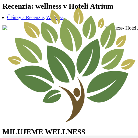
Preskočiť
Recenzia: wellness v Hoteli Atrium
na
obsah
Články a Recenzie
,
Wellness
MILUJEME WELLNESS