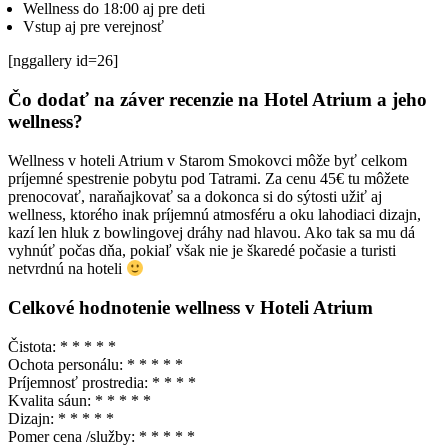
Wellness do 18:00 aj pre deti
Vstup aj pre verejnosť
[nggallery id=26]
Čo dodať na záver recenzie na Hotel Atrium a jeho
wellness?
Wellness v hoteli Atrium v Starom Smokovci môže byť celkom
príjemné spestrenie pobytu pod Tatrami. Za cenu 45€ tu môžete
prenocovať, naraňajkovať sa a dokonca si do sýtosti užiť aj
wellness, ktorého inak príjemnú atmosféru a oku lahodiaci dizajn,
kazí len hluk z bowlingovej dráhy nad hlavou. Ako tak sa mu dá
vyhnúť počas dňa, pokiaľ však nie je škaredé počasie a turisti
netvrdnú na hoteli
Celkové hodnotenie wellness v Hoteli Atrium
Čistota: * * * * *
Ochota personálu: * * * * *
Príjemnosť prostredia: * * * *
Kvalita sáun: * * * * *
Dizajn: * * * * *
Pomer cena /služby: * * * * *