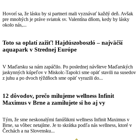
Hovorí sa, že lásku by si partneri mali vyznávať každý deň. Avšak
pre mnohých je práve sviatok sv. Valentína dňom, kedy by lásky
okolo nás,...
Toto sa oplatí zažiť! Hajdúszoboszló – najväčší
aquapark v Strednej Európe
V Maďarsku sa nám zapáčilo. Po poslednej návšteve Maďarských
jaskynných kúpeľov v Miskolc-Tapolci sme opäť stavili na susedov
z juhu a po dvoch týždňoch sme opäť vyrazili do...
12 dôvodov, prečo milujeme wellness Infinit
Maximus v Brne a zamilujete si ho aj vy
Tým, že sme neskonalými fanúšikmi wellness Infinit Maximus v
Brne, sa vôbec netajíme. Je to skrátka podľa nás wellness, ktoré v
Čechách a na Slovensku...