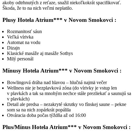
akoby odtrhnutých z reťaze, snažil niekoľkokrát spacifikovať.
Škoda, že to na nich veľmi neplatilo.
Plusy Hotela Atrium*** v Novom Smokovci :
Rozmanitosť sáun
Veľká vírivka
Automat na vodu
Dizajn
Klasické masáže aj masáže Sothys
Milý personál
Mínusy Hotela Atrium*** v Novom Smokovci :
Bowlingová dráha nad hlavou – hlučná najmä večer
Wellness nie je bezplavková zóna (do vírivky je vstup len
v plavkách a tak sa mnohým nechce stále prezliekať a saunujú sa
v plavkách)
Detail ale predsa – nezakryté skrutky vo fínskej saune – pekne
som sa na nich zopárkrát popálila
Otváracia doba počas týždňa až od 16:00
Plus/Mínus Hotela Atrium*** v Novom Smokovci :