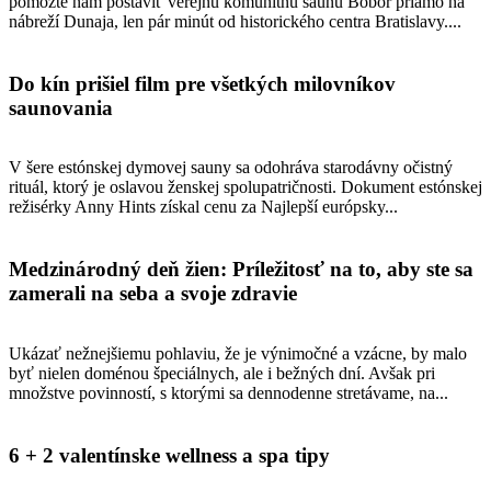
pomôžte nám postaviť verejnú komunitnú saunu Bobor priamo na
nábreží Dunaja, len pár minút od historického centra Bratislavy....
Do kín prišiel film pre všetkých milovníkov
saunovania
V šere estónskej dymovej sauny sa odohráva starodávny očistný
rituál, ktorý je oslavou ženskej spolupatričnosti. Dokument estónskej
režisérky Anny Hints získal cenu za Najlepší európsky...
Medzinárodný deň žien: Príležitosť na to, aby ste sa
zamerali na seba a svoje zdravie
Ukázať nežnejšiemu pohlaviu, že je výnimočné a vzácne, by malo
byť nielen doménou špeciálnych, ale i bežných dní. Avšak pri
množstve povinností, s ktorými sa dennodenne stretávame, na...
6 + 2 valentínske wellness a spa tipy