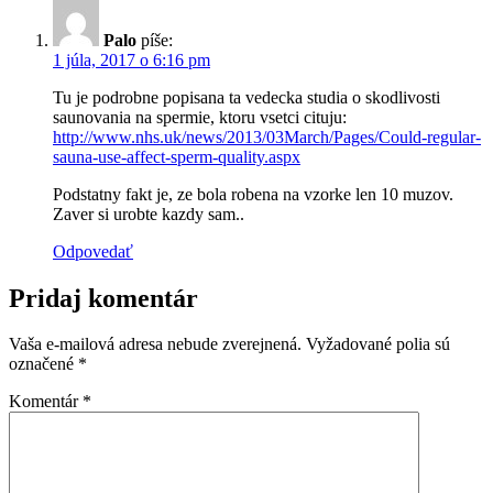
Palo
píše:
1 júla, 2017 o 6:16 pm
Tu je podrobne popisana ta vedecka studia o skodlivosti
saunovania na spermie, ktoru vsetci cituju:
http://www.nhs.uk/news/2013/03March/Pages/Could-regular-
sauna-use-affect-sperm-quality.aspx
Podstatny fakt je, ze bola robena na vzorke len 10 muzov.
Zaver si urobte kazdy sam..
Odpovedať
Pridaj komentár
Vaša e-mailová adresa nebude zverejnená.
Vyžadované polia sú
označené
*
Komentár
*