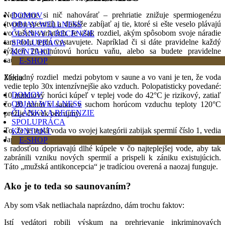
Nebudeme si nič nahovárať – prehriatie znižuje spermiogenézu
DOMOV
(tvorbu spermií) a dokáže zabíjať aj tie, ktoré si ešte veselo plávajú
OBJAV WELLNESS
vo vašich varlatách. Je však rozdiel, akým spôsobom svoje náradie
ČLÁNKY A RECENZIE
tam dolu teplu vystavujete. Napríklad či si dáte pravidelne každý
SPOLUPRÁCA
týždeň 20-minútovú horúcu vaňu, alebo sa budete pravidelne
KONTAKT
saunovať.
E-SHOP
Základný rozdiel medzi pobytom v saune a vo vani je ten, že voda
Menu
vedie teplo 30x intenzívnejšie ako vzduch. Polopatisticky povedané:
DOMOV
10 minútový horúci kúpeľ v teplej vode do 42°C je rizikový, zatiaľ
OBJAV WELLNESS
čo 20 minút v saune v suchom horúcom vzduchu teploty 120°C
ČLÁNKY A RECENZIE
prežije človek bez ujmy.
SPOLUPRÁCA
To, že je teplá voda vo svojej kategórii zabijak spermií číslo 1, vedia
KONTAKT
Japonci už od nepamäti. Tí si pred milostnými radovánkami
E-SHOP
s radosťou dopriavajú dlhé kúpele v čo najteplejšej vode, aby tak
zabránili vzniku nových spermií a prispeli k zániku existujúcich.
Táto „mužská antikoncepcia“ je tradíciou overená a naozaj funguje.
Ako je to teda so saunovaním?
Aby som však netliachala naprázdno, dám trochu faktov:
Istí vedátori robili výskum na prehrievanie inkriminovaých