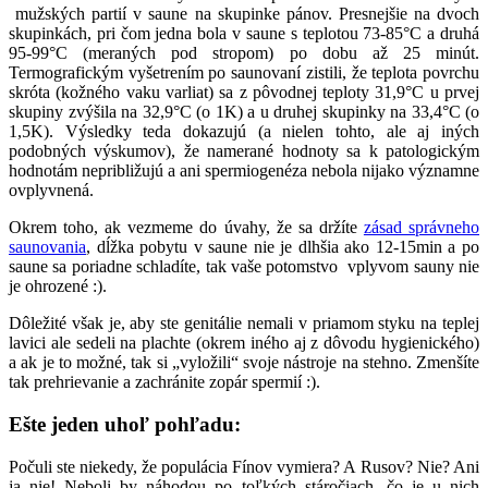
mužských partií v saune na skupinke pánov. Presnejšie na dvoch
skupinkách, pri čom jedna bola v saune s teplotou 73-85°C a druhá
95-99°C (meraných pod stropom) po dobu až 25 minút.
Termografickým vyšetrením po saunovaní zistili, že teplota povrchu
skróta (kožného vaku varliat) sa z pôvodnej teploty 31,9°C u prvej
skupiny zvýšila na 32,9°C (o 1K) a u druhej skupinky na 33,4°C (o
1,5K). Výsledky teda dokazujú (a nielen tohto, ale aj iných
podobných výskumov), že namerané hodnoty sa k patologickým
hodnotám nepribližujú a ani spermiogenéza nebola nijako významne
ovplyvnená.
Okrem toho, ak vezmeme do úvahy, že sa držíte
zásad správneho
saunovania
, dĺžka pobytu v saune nie je dlhšia ako 12-15min a po
saune sa poriadne schladíte, tak vaše potomstvo vplyvom sauny nie
je ohrozené :).
Dôležité však je, aby ste genitálie nemali v priamom styku na teplej
lavici ale sedeli na plachte (okrem iného aj z dôvodu hygienického)
a ak je to možné, tak si „vyložili“ svoje nástroje na stehno. Zmenšíte
tak prehrievanie a zachránite zopár spermií :).
Ešte jeden uhoľ pohľadu:
Počuli ste niekedy, že populácia Fínov vymiera? A Rusov? Nie? Ani
ja nie! Neboli by náhodou po toľkých stáročiach, čo je u nich