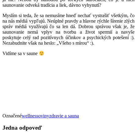
saunovanie odveká tradícia a liek, dávno vyhynutí?
Myslím si teda, že sa nemusíme hneď nechať vystrašiť všetkým, čo
na nás médiá vypľujú. Neúplné pravdy a hlavne rýchle šírenie zlých
správ médiá využívajú čo sa len dá. Dobrou správou však je, že
saunovanie nemá vplyv na tvorbu a život spermií a navyše
poskytuje celý rad pozitívnych účinkov a psychických potešení :).
Nezabudnite však na heslo: „Všeho s mírou“ :).
Vidíme sa v saune
Označené
wellnessoviny
zdravie a sauna
Jedna odpoveď