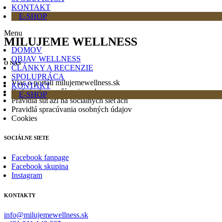
KONTAKT
E-SHOP
Menu
MILUJEME WELLNESS
DOMOV
OBJAV WELLNESS
O NÁS
ČLÁNKY A RECENZIE
SPOLUPRÁCA
Viac o portáli milujemewellness.sk
KONTAKT
Podmienky používania webu
E-SHOP
Pravidlá súťaží na sociálnych sieťach
Pravidlá spracúvania osobných údajov
Cookies
SOCIÁLNE SIETE
Facebook fanpage
Facebook skupina
Instagram
KONTAKTY
info@milujemewellness.sk