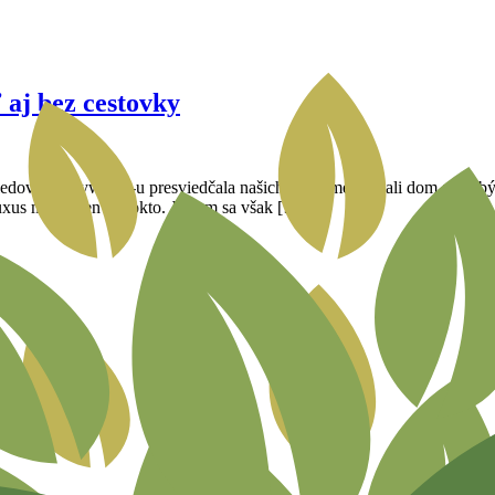
 aj bez cestovky
sledovaní Baywatch-u presviedčala našich, aby sme predali dom a išli 
luxus mohol len málokto. Ja som sa však […]