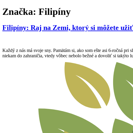
Preskočiť
Značka:
Filipíny
na
obsah
Filipíny: Raj na Zemi, ktorý si môžete užiť
Každý z nás má svoje sny. Pamätám si, ako som ešte asi 6-ročná pri 
niekam do zahraničia, vtedy vôbec nebolo bežné a dovoliť si takýto 