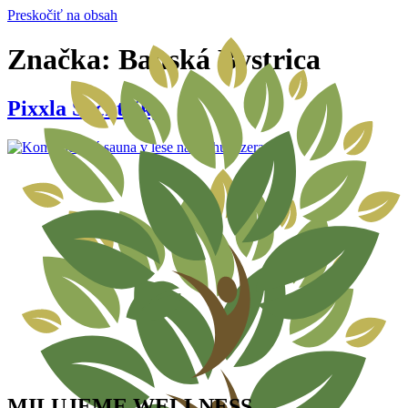
Preskočiť na obsah
Značka:
Banská Bystrica
Pixxla Šachtičky
MILUJEME WELLNESS