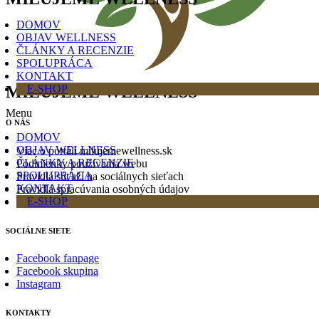
DOMOV
OBJAV WELLNESS
ČLÁNKY A RECENZIE
SPOLUPRÁCA
KONTAKT
MILUJEME WELLNESS
E-SHOP
Menu
O NÁS
DOMOV
OBJAV WELLNESS
Viac o portáli milujemewellness.sk
ČLÁNKY A RECENZIE
Podmienky používania webu
SPOLUPRÁCA
Pravidlá súťaží na sociálnych sieťach
KONTAKT
Pravidlá spracúvania osobných údajov
E-SHOP
Cookies
SOCIÁLNE SIETE
Facebook fanpage
Facebook skupina
Instagram
KONTAKTY