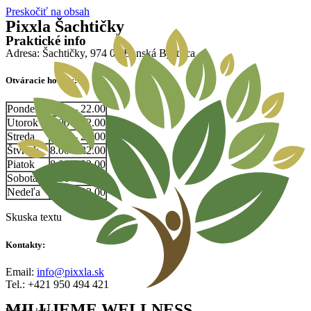
Preskočiť na obsah
Pixxla Šachtičky
Praktické info
Adresa: Šachtičky, 974 01 Banská Bystrica
Otváracie hodiny:
Pondelok
8.00 – 22.00
Utorok
8.00 – 22.00
Streda
8.00 – 22.00
Štvrtok
8.00 – 22.00
Piatok
8.00 – 22.00
Sobota
8.00 – 22.00
Nedeľa
8.00 – 22.00
Skuska textu
Kontakty:
Email:
info@pixxla.sk
Tel.: +421 950 494 421
MILUJEME WELLNESS