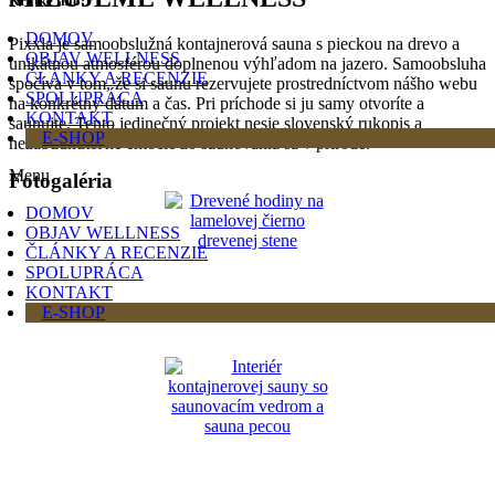
Krátke info:
DOMOV
Pixxla je samoobslužná kontajnerová sauna s pieckou na drevo a
OBJAV WELLNESS
unikátnou atmosférou doplnenou výhľadom na jazero. Samoobsluha
ČLÁNKY A RECENZIE
spočíva v tom, že si saunu rezervujete prostredníctvom nášho webu
SPOLUPRÁCA
na konkrétny dátum a čas. Pri príchode si ju samy otvoríte a
KONTAKT
saunujte. Tento jedinečný projekt nesie slovenský rukopis a
E-SHOP
nezabudnuteľné emócie zo saunovania sa v prírode.
Menu
Fotogaléria
DOMOV
OBJAV WELLNESS
ČLÁNKY A RECENZIE
SPOLUPRÁCA
KONTAKT
E-SHOP