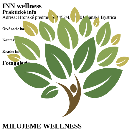
Preskočiť
INN wellness
na
Praktické info
obsah
Adresa: Hronské predmestie 1452/4, 974 01 Banská Bystrica
Otváracie hodiny:
Kontakty:
Krátke info:
Fotogaléria
MILUJEME WELLNESS