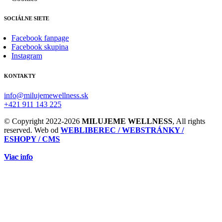
SOCIÁLNE SIETE
Facebook fanpage
Facebook skupina
Instagram
KONTAKTY
info@milujemewellness.sk
+421 911 143 225
© Copyright 2022-2026
MILUJEME WELLNESS
, All rights
reserved. Web od
WEBLIBEREC / WEBSTRÁNKY /
ESHOPY / CMS
Viac info
Viac info
Viac info
Viac info
Viac info
Viac info