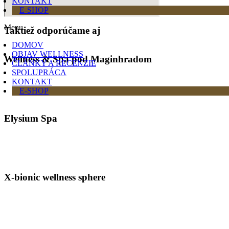
KONTAKT
E-SHOP
Menu
Taktiež odporúčame aj
DOMOV
OBJAV WELLNESS
Wellness & Spa pod Maginhradom
ČLÁNKY A RECENZIE
SPOLUPRÁCA
KONTAKT
E-SHOP
Elysium Spa
X-bionic wellness sphere