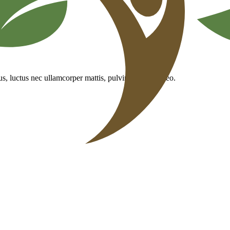
lus, luctus nec ullamcorper mattis, pulvinar dapibus leo.