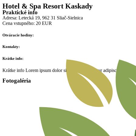
Preskočiť
Hotel & Spa Resort Kaskady
na
Praktické info
obsah
Adresa: Letecká 19, 962 31 Sliač-Sielnica
Cena vstupného: 20 EUR
Otváracie hodiny:
Kontakty:
Krátke info:
Krátke info Lorem ipsum dolor sit amet, consectetur adipiscing elit. Ut 
Fotogaléria