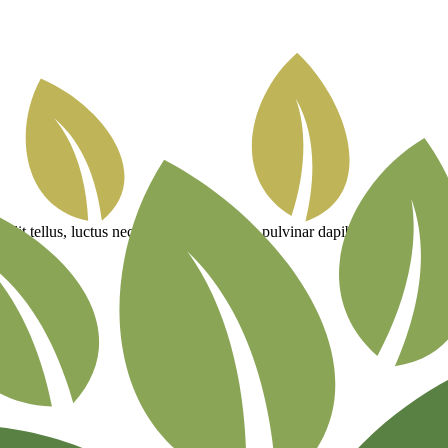
elit tellus, luctus nec ullamcorper mattis, pulvinar dapibus leo.