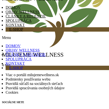
DOMOV
OBJAV WELLNESS
ČLÁNKY A RECENZIE
SPOLUPRÁCA
KONTAKT
E-SHOP
Menu
DOMOV
OBJAV WELLNESS
MILUJEME WELLNESS
ČLÁNKY A RECENZIE
SPOLUPRÁCA
KONTAKT
O NÁS
E-SHOP
Viac o portáli milujemewellness.sk
Podmienky používania webu
Pravidlá súťaží na sociálnych sieťach
Pravidlá spracúvania osobných údajov
Cookies
SOCIÁLNE SIETE