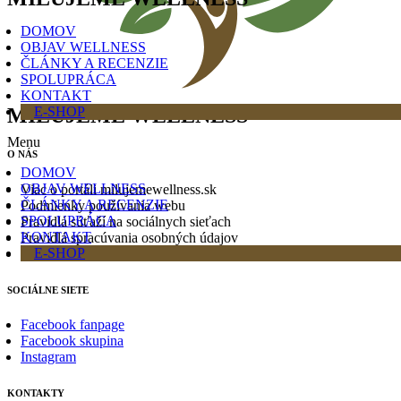
DOMOV
OBJAV WELLNESS
ČLÁNKY A RECENZIE
SPOLUPRÁCA
KONTAKT
MILUJEME WELLNESS
E-SHOP
Menu
O NÁS
DOMOV
OBJAV WELLNESS
Viac o portáli milujemewellness.sk
ČLÁNKY A RECENZIE
Podmienky používania webu
SPOLUPRÁCA
Pravidlá súťaží na sociálnych sieťach
KONTAKT
Pravidlá spracúvania osobných údajov
E-SHOP
Cookies
SOCIÁLNE SIETE
Facebook fanpage
Facebook skupina
Instagram
KONTAKTY