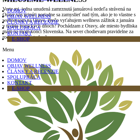
Verte mi, jedna unudená zamrznutá januárová nedeľa strávená na
DOMOV
Orave vás prinúti poriadne sa zamyslieť nad tým, ako je to vlastne s
OBJAV WELLNESS
wellnessom na Orave. Prečo vyťahujem wellness zážitok z januára
ČLÁNKY A RECENZIE
v týchto tropických dňoch? Pochádzam z Oravy, ale miesto bydliska
SPOLUPRÁCA
mám na inom konci Slovenska. Na sever chodievam pravidelne za
KONTAKT
rodinou a vždy to […]
E-SHOP
Menu
DOMOV
OBJAV WELLNESS
ČLÁNKY A RECENZIE
SPOLUPRÁCA
KONTAKT
E-SHOP