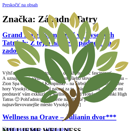
Preskočiť na obsah
Značka:
Západné Tatry
Grand Hotel Kempinski vo Vysokých
Tatrách: Z tejto nádhery padnete na
zadok!
Výhľad z wellnessu je to, čo ma dokáže najviac fascinovať.
A uznajte sami, výhľad z najluxusnejšieho slovenského wellnessu –
Zion Spa Grand Hotel Kempinski – na Štrbské Pleso a majestátne
hory Vysokých Tatier stojí naozaj za to. Dámy a páni, dovoľte mi
predstaviť vám exkluzívny wellness Grand Hotela Kempinski High
Tatras 🙂 Pohľadnicové scenérie na Štrbské pleso,
najnavštevovanejšie miesto Vysokých […]
Wellness na Orave – Julianin dvor***
MILUJEME WELLNESS