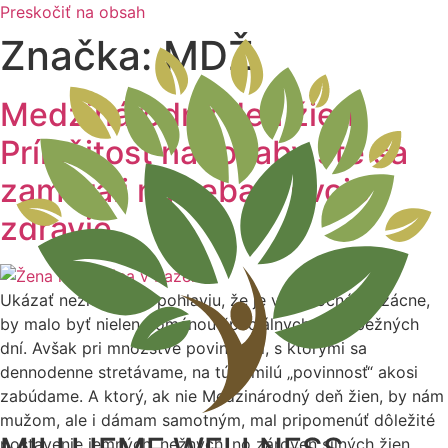
Preskočiť na obsah
Značka:
MDŽ
Medzinárodný deň žien:
Príležitosť na to, aby ste sa
zamerali na seba a svoje
zdravie
Ukázať nežnejšiemu pohlaviu, že je výnimočné a vzácne,
by malo byť nielen doménou špeciálnych, ale i bežných
dní. Avšak pri množstve povinností, s ktorými sa
dennodenne stretávame, na túto milú „povinnosť“ akosi
zabúdame. A ktorý, ak nie Medzinárodný deň žien, by nám
mužom, ale i dámam samotným, mal pripomenúť dôležité
postavenie jemných, nežných, no zároveň silných žien