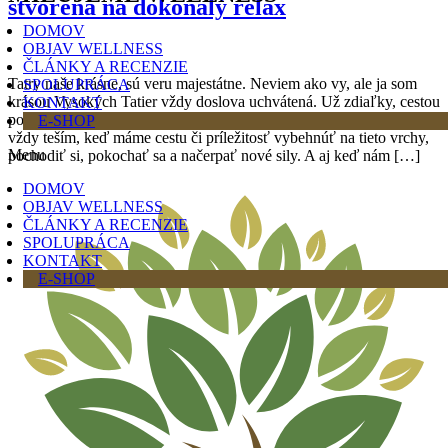
stvorená na dokonalý relax
DOMOV
OBJAV WELLNESS
ČLÁNKY A RECENZIE
Tatry naše krásne, sú veru majestátne. Neviem ako vy, ale ja som
SPOLUPRÁCA
krásou Vysokých Tatier vždy doslova uchvátená. Už zdiaľky, cestou
KONTAKT
po diaľnici, si vravievam, že vyzerajú fakt úžasne. Práve preto sa
E-SHOP
vždy teším, keď máme cestu či príležitosť vybehnúť na tieto vrchy,
Menu
pochodiť si, pokochať sa a načerpať nové sily. A aj keď nám […]
DOMOV
OBJAV WELLNESS
ČLÁNKY A RECENZIE
SPOLUPRÁCA
KONTAKT
E-SHOP